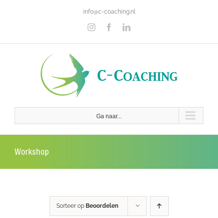
Ga
info@c-coaching.nl
naar
inhoud
Instagram
Facebook
LinkedIn
Ga naar...
Workshop
Sorteer op
Beoordelen