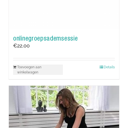
onlinegroepsademsessie
€
22,00
Toevoegen aan
Details
winkelwagen