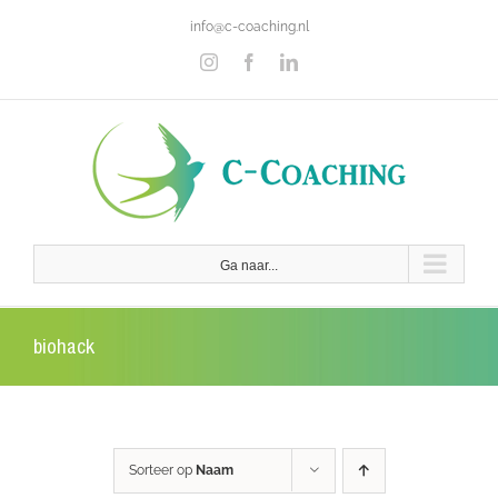
Ga
info@c-coaching.nl
naar
inhoud
Instagram
Facebook
LinkedIn
Ga naar...
biohack
Sorteer op
Naam