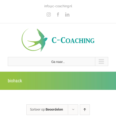
Ga
info@c-coaching.nl
naar
inhoud
Instagram
Facebook
LinkedIn
Ga naar...
biohack
Sorteer op
Beoordelen