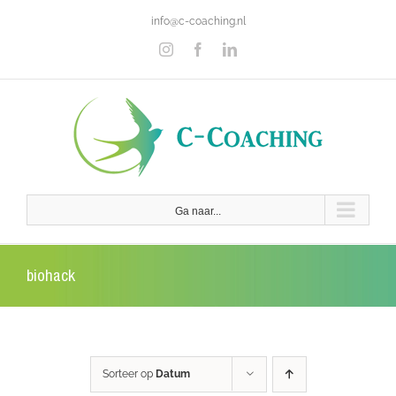
Ga
info@c-coaching.nl
naar
inhoud
Instagram
Facebook
LinkedIn
Ga naar...
biohack
Sorteer op
Datum