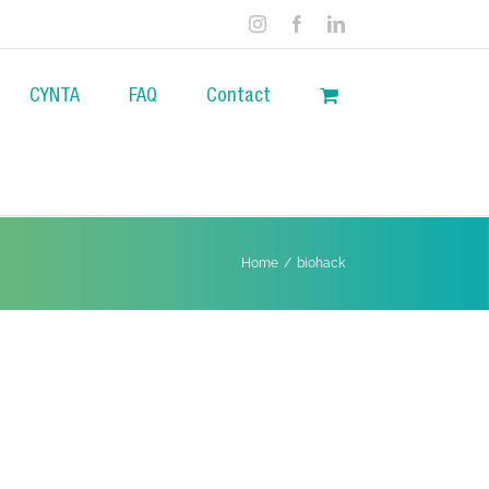
Instagram
Facebook
LinkedIn
CYNTA
FAQ
Contact
Home
/
biohack