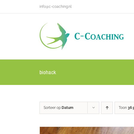
Ga
info@c-coaching.nl
naar
inhoud
biohack
Sorteer op
Datum
Toon
36 